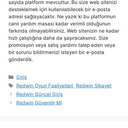
sayıda platform mevcuttur. Bu size web sitenizi
desteklemek için kullanılabilecek bir e-posta
adresi sağlayacaktır. Ne yazık ki bu platformun
canlı yardım masası kadar verimli olduğunun
farkında olmayabilirsiniz. Web sitenizin ne kadar
hızlı çalıştığına daha da şaşıracaksınız. Size
promosyon veya satış yardımı talep eden veya
bir sorunu bildirmenizi isteyen bir e-posta
gönderdik.
Kategoriler
Giriş
Etiketler
Redwin Oyun Faaliyetleri
,
Redwin Şikayet
Redwin Güncel Giriş
Redwin Güvenilir Mi