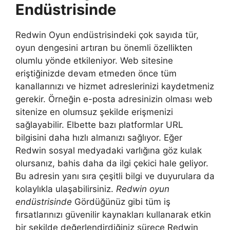
Endüstrisinde
Redwin Oyun endüstrisindeki çok sayıda tür,
oyun dengesini artıran bu önemli özellikten
olumlu yönde etkileniyor. Web sitesine
eriştiğinizde devam etmeden önce tüm
kanallarınızı ve hizmet adreslerinizi kaydetmeniz
gerekir. Örneğin e-posta adresinizin olması web
sitenize en olumsuz şekilde erişmenizi
sağlayabilir. Elbette bazı platformlar URL
bilgisini daha hızlı almanızı sağlıyor. Eğer
Redwin sosyal medyadaki varlığına göz kulak
olursanız, bahis daha da ilgi çekici hale geliyor.
Bu adresin yanı sıra çeşitli bilgi ve duyurulara da
kolaylıkla ulaşabilirsiniz.
Redwin oyun
endüstrisinde
Gördüğünüz gibi tüm iş
fırsatlarınızı güvenilir kaynakları kullanarak etkin
bir şekilde değerlendirdiğiniz sürece Redwin