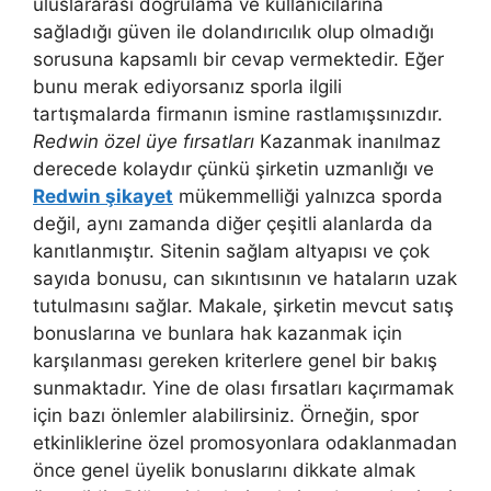
uluslararası doğrulama ve kullanıcılarına
sağladığı güven ile dolandırıcılık olup olmadığı
sorusuna kapsamlı bir cevap vermektedir. Eğer
bunu merak ediyorsanız sporla ilgili
tartışmalarda firmanın ismine rastlamışsınızdır.
Redwin özel üye fırsatları
Kazanmak inanılmaz
derecede kolaydır çünkü şirketin uzmanlığı ve
Redwin şikayet
mükemmelliği yalnızca sporda
değil, aynı zamanda diğer çeşitli alanlarda da
kanıtlanmıştır. Sitenin sağlam altyapısı ve çok
sayıda bonusu, can sıkıntısının ve hataların uzak
tutulmasını sağlar. Makale, şirketin mevcut satış
bonuslarına ve bunlara hak kazanmak için
karşılanması gereken kriterlere genel bir bakış
sunmaktadır. Yine de olası fırsatları kaçırmamak
için bazı önlemler alabilirsiniz. Örneğin, spor
etkinliklerine özel promosyonlara odaklanmadan
önce genel üyelik bonuslarını dikkate almak