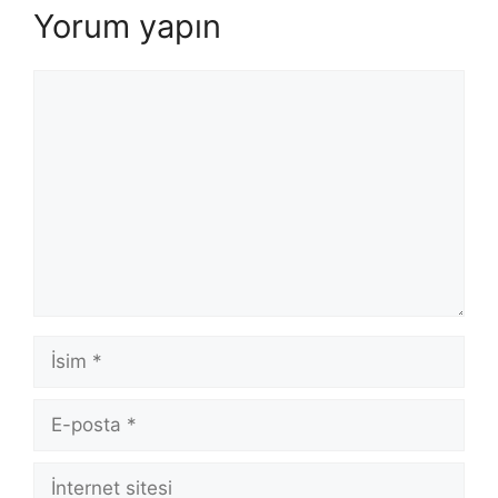
Yorum yapın
Yorum
İsim
E-
posta
İnternet