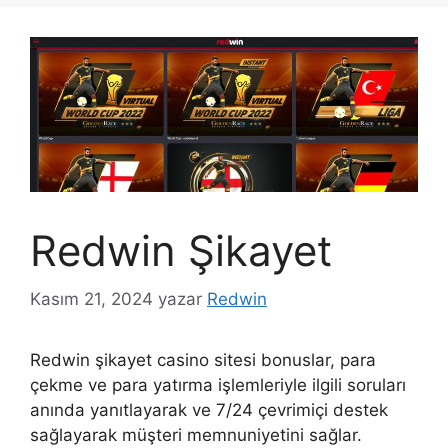
Redwin Şikayet
Kasım 21, 2024
yazar
Redwin
Redwin şikayet casino sitesi bonuslar, para
çekme ve para yatırma işlemleriyle ilgili soruları
anında yanıtlayarak ve 7/24 çevrimiçi destek
sağlayarak müşteri memnuniyetini sağlar.