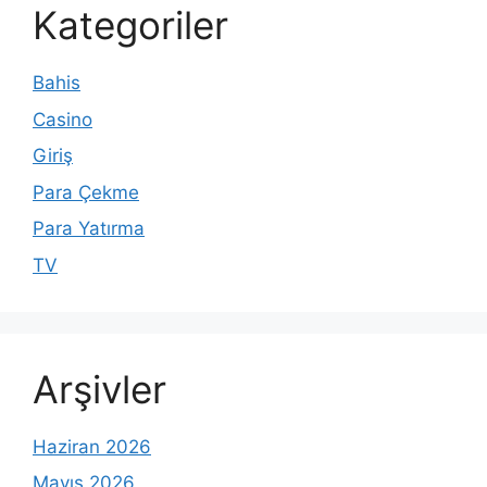
Kategoriler
Bahis
Casino
Giriş
Para Çekme
Para Yatırma
TV
Arşivler
Haziran 2026
Mayıs 2026