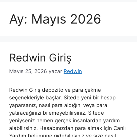
Ay:
Mayıs 2026
Redwin Giriş
Mayıs 25, 2026
yazar
Redwin
Redwin Giriş depozito ve para çekme
seçenekleriyle başlar. Sitede yeni bir hesap
yaparsanız, nasıl para aldığını veya para
yatıracağınızı bilemeyebilirsiniz. Sitede
yeniyseniz hemen gerçek insanlardan yardım
alabilirsiniz. Hesabınızdan para almak için Canlı
Yardım bölümüne gidebilirsiniz ve size nasıl