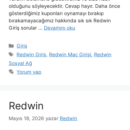
olduğunu söyleyecektir. Cevap hayır. Daha önce
gösterdiğimiz kuponları oynamayı bırakıp
bırakamayacağımız hakkında sık sık Redwin
Giriş sorular …
Devamını oku
Kategoriler
Giriş
Etiketler
Redwin Giriş
,
Redwin Maç Girişi
,
Redwin
Sosyal Ağ
Yorum yap
Redwin
Mayıs 18, 2026
yazar
Redwin