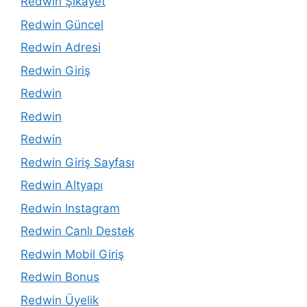
Redwin Şikayet
Redwin Güncel
Redwin Adresi
Redwin Giriş
Redwin
Redwin
Redwin
Redwin Giriş Sayfası
Redwin Altyapı
Redwin Instagram
Redwin Canlı Destek
Redwin Mobil Giriş
Redwin Bonus
Redwin Üyelik