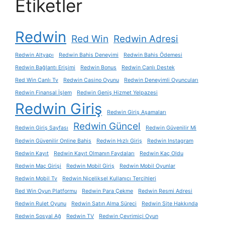
Etiketler
Redwin
Red Win
Redwin Adresi
Redwin Altyapı
Redwin Bahis Deneyimi
Redwin Bahis Ödemesi
Redwin Bağlantı Erişimi
Redwin Bonus
Redwin Canlı Destek
Red Win Canlı Tv
Redwin Casino Oyunu
Redwin Deneyimli Oyuncuları
Redwin Finansal İşlem
Redwin Geniş Hizmet Yelpazesi
Redwin Giriş
Redwin Giriş Aşamaları
Redwin Güncel
Redwin Giriş Sayfası
Redwin Güvenilir Mi
Redwin Güvenilir Online Bahis
Redwin Hızlı Giriş
Redwin Instagram
Redwin Kayıt
Redwin Kayıt Olmanın Faydaları
Redwin Kaç Oldu
Redwin Maç Girişi
Redwin Mobil Giriş
Redwin Mobil Oyunlar
Redwin Mobil Tv
Redwin Niceliksel Kullanıcı Tercihleri
Red Win Oyun Platformu
Redwin Para Çekme
Redwin Resmi Adresi
Redwin Rulet Oyunu
Redwin Satın Alma Süreci
Redwin Site Hakkında
Redwin Sosyal Ağ
Redwin TV
Redwin Çevrimiçi Oyun