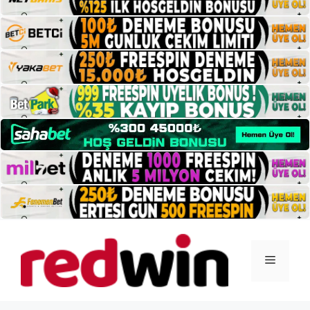
İçeriğe
atla
Menü