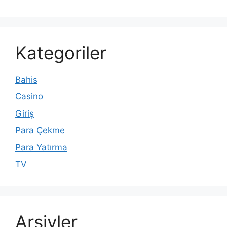
Kategoriler
Bahis
Casino
Giriş
Para Çekme
Para Yatırma
TV
Arşivler