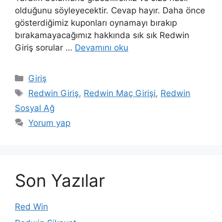
olduğunu söyleyecektir. Cevap hayır. Daha önce
gösterdiğimiz kuponları oynamayı bırakıp
bırakamayacağımız hakkında sık sık Redwin
Giriş sorular …
Devamını oku
Kategoriler
Giriş
Etiketler
Redwin Giriş
,
Redwin Maç Girişi
,
Redwin
Sosyal Ağ
Yorum yap
Son Yazılar
Red Win