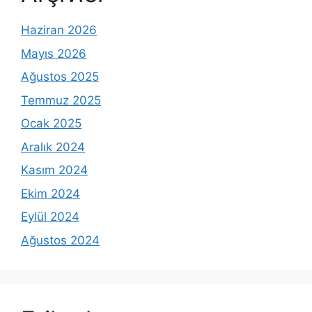
Haziran 2026
Mayıs 2026
Ağustos 2025
Temmuz 2025
Ocak 2025
Aralık 2024
Kasım 2024
Ekim 2024
Eylül 2024
Ağustos 2024