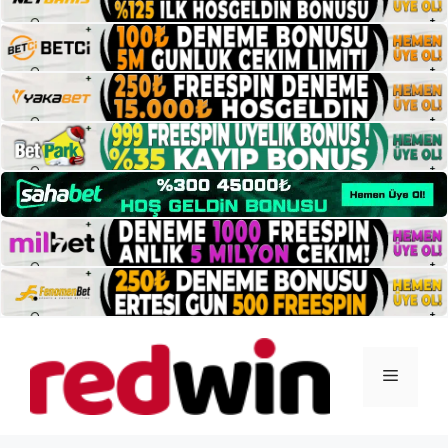
İçeriğe
atla
Menü