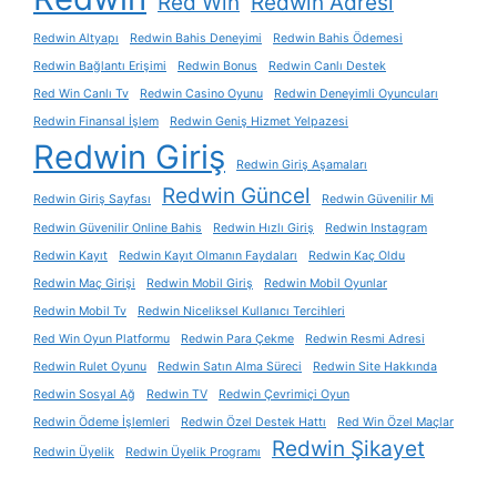
Red Win
Redwin Adresi
Redwin Altyapı
Redwin Bahis Deneyimi
Redwin Bahis Ödemesi
Redwin Bağlantı Erişimi
Redwin Bonus
Redwin Canlı Destek
Red Win Canlı Tv
Redwin Casino Oyunu
Redwin Deneyimli Oyuncuları
Redwin Finansal İşlem
Redwin Geniş Hizmet Yelpazesi
Redwin Giriş
Redwin Giriş Aşamaları
Redwin Güncel
Redwin Giriş Sayfası
Redwin Güvenilir Mi
Redwin Güvenilir Online Bahis
Redwin Hızlı Giriş
Redwin Instagram
Redwin Kayıt
Redwin Kayıt Olmanın Faydaları
Redwin Kaç Oldu
Redwin Maç Girişi
Redwin Mobil Giriş
Redwin Mobil Oyunlar
Redwin Mobil Tv
Redwin Niceliksel Kullanıcı Tercihleri
Red Win Oyun Platformu
Redwin Para Çekme
Redwin Resmi Adresi
Redwin Rulet Oyunu
Redwin Satın Alma Süreci
Redwin Site Hakkında
Redwin Sosyal Ağ
Redwin TV
Redwin Çevrimiçi Oyun
Redwin Ödeme İşlemleri
Redwin Özel Destek Hattı
Red Win Özel Maçlar
Redwin Şikayet
Redwin Üyelik
Redwin Üyelik Programı