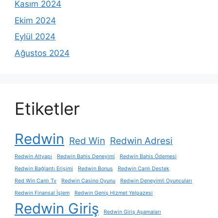
Kasım 2024
Ekim 2024
Eylül 2024
Ağustos 2024
Etiketler
Redwin
Red Win
Redwin Adresi
Redwin Altyapı
Redwin Bahis Deneyimi
Redwin Bahis Ödemesi
Redwin Bağlantı Erişimi
Redwin Bonus
Redwin Canlı Destek
Red Win Canlı Tv
Redwin Casino Oyunu
Redwin Deneyimli Oyuncuları
Redwin Finansal İşlem
Redwin Geniş Hizmet Yelpazesi
Redwin Giriş
Redwin Giriş Aşamaları