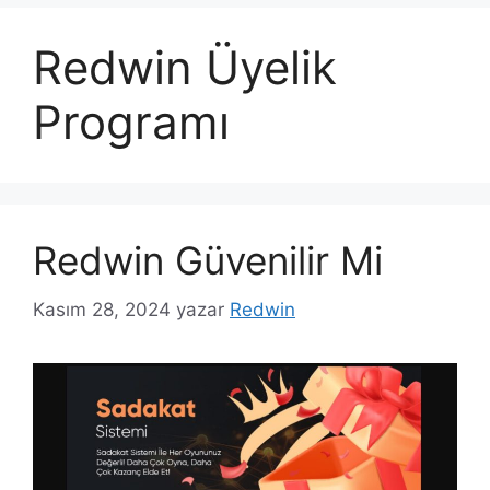
Redwin Üyelik
Programı
Redwin Güvenilir Mi
Kasım 28, 2024
yazar
Redwin