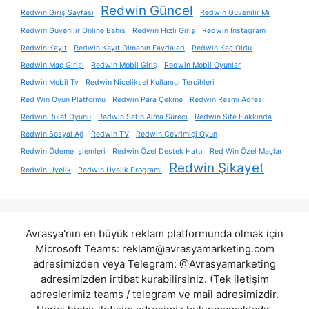
Redwin Güncel
Redwin Giriş Sayfası
Redwin Güvenilir Mi
Redwin Güvenilir Online Bahis
Redwin Hızlı Giriş
Redwin Instagram
Redwin Kayıt
Redwin Kayıt Olmanın Faydaları
Redwin Kaç Oldu
Redwin Maç Girişi
Redwin Mobil Giriş
Redwin Mobil Oyunlar
Redwin Mobil Tv
Redwin Niceliksel Kullanıcı Tercihleri
Red Win Oyun Platformu
Redwin Para Çekme
Redwin Resmi Adresi
Redwin Rulet Oyunu
Redwin Satın Alma Süreci
Redwin Site Hakkında
Redwin Sosyal Ağ
Redwin TV
Redwin Çevrimiçi Oyun
Redwin Ödeme İşlemleri
Redwin Özel Destek Hattı
Red Win Özel Maçlar
Redwin Şikayet
Redwin Üyelik
Redwin Üyelik Programı
Avrasya'nın en büyük reklam platformunda olmak için
Microsoft Teams:
reklam@avrasyamarketing.com
adresimizden veya Telegram: @Avrasyamarketing
adresimizden irtibat kurabilirsiniz. (Tek iletişim
adreslerimiz teams / telegram ve mail adresimizdir.