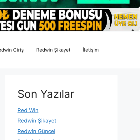
edwin Giriş
Redwin Şikayet
İletişim
Son Yazılar
Red Win
Redwin Şikayet
Redwin Güncel