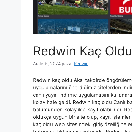
Redwin Kaç Oldu
Aralık 5, 2024
yazar
Redwin
Redwin kaç oldu Aksi takdirde öngörüleme
uygulamalarını önerdiğimiz sitelerden ind
canlı yayın indirme uygulamasını kullanar
kolay hale geldi. Redwin kaç oldu Canlı ba
bölümünden kolaylıkla kayıt olabilirler. R
oldukça uygun bir site olup, kayıt işleml
kaç oldu web sitesindeki giriş özelliğine er
butonuna tıklamanız yeterlidir. Redwin ka