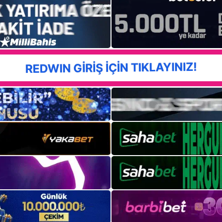
REDWIN GİRİŞ İÇİN TIKLAYINIZ!